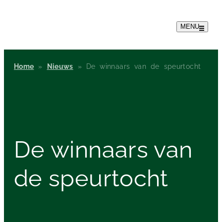
MENU
Home
»
Nieuws
»
De winnaars van de speurtocht
De
winnaars
van
de speurtocht