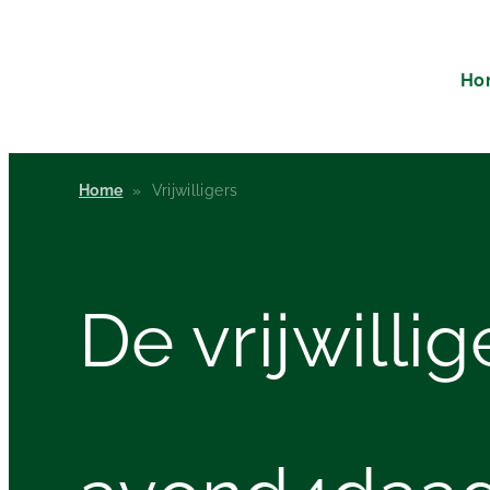
Ho
Home
»
Vrijwilligers
De
vrijwillig