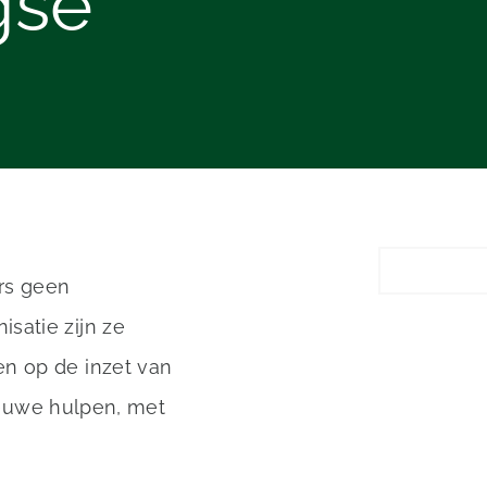
gse
ers geen
satie zijn ze
en op de inzet van
nieuwe hulpen, met