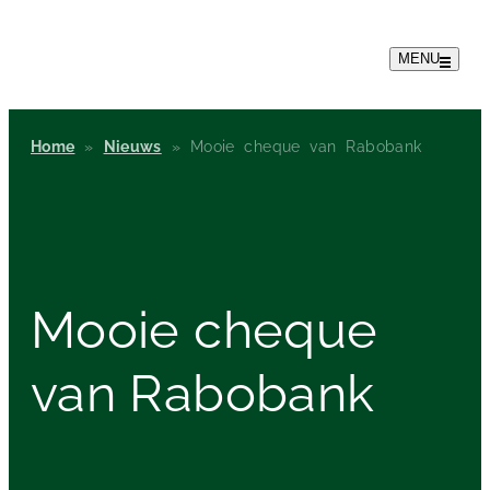
MENU
Home
»
Nieuws
»
Mooie cheque van Rabobank
Mooie cheque
van Rabobank