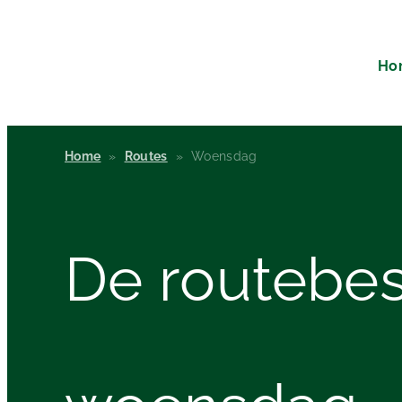
Ho
Home
»
Routes
»
Woensdag
De
routebes